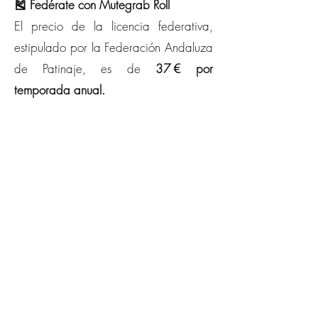
🎽 Fedérate con Mutegrab Roll
El precio de la licencia federativa,
estipulado por la Federación Andaluza
de Patinaje, es de
37 € por
temporada anual.
💥 ¿Quieres llevar la camiseta oficial
del Club Deportivo Mutegrab Roll?
Por
solo 45
€
, te tramitamos la licencia y te
llevas la camiseta oficial, disponible en
blanca, celeste y negra. ¡Únete al
equipo con estilo!
¿Quieres información sobre licencias,
camisetas o actividades del club?