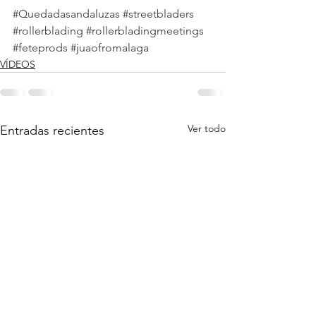
#Quedadasandaluzas
#streetbladers
#rollerblading
#rollerbladingmeetings
#feteprods
#juaofromalaga
VÍDEOS
Ver todo
Entradas recientes