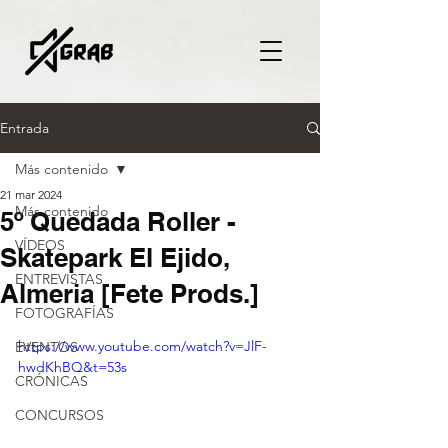
Entrada
Más contenido
21 mar 2024
Más contenido
5º Quedada Roller -
VÍDEOS
Skatepark El Ejido,
ENTREVISTAS
Almeria [Fete Prods.]
FOTOGRAFÍAS
https://www.youtube.com/watch?v=JlF-
EVENTOS
hwdKhBQ&t=53s
CRÓNICAS
CONCURSOS