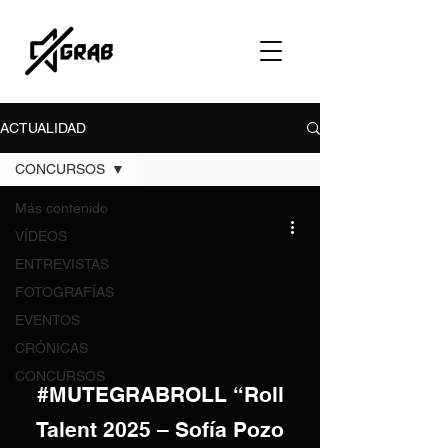
ACTUALIDAD
CONCURSOS
Más contenido
VÍDEOS
ENTREVISTAS
FOTOGRAFÍAS
EVENTOS
video
CRÓNICAS
CONCURSOS
#MUTEGRABROLL “Roll
Talent 2025 – Sofía Pozo