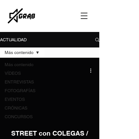
ACTUALIDAD
Más contenido
Más contenido
VÍDEOS
ENTREVISTAS
FOTOGRAFÍAS
EVENTOS
video
CRÓNICAS
CONCURSOS
STREET con COLEGAS /