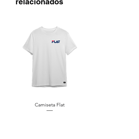
relacionados
Camiseta Flat
Sudadera Pornstar 