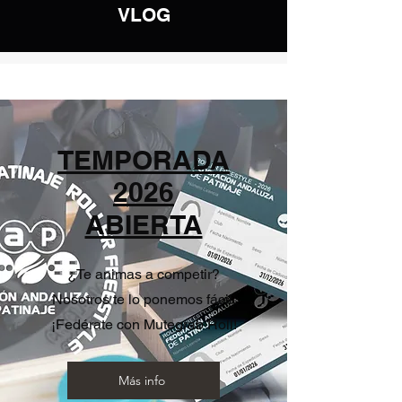
VLOG
TEMPORADA
2026
ABIERTA
¿Te animas a competir?
Nosotros te lo ponemos fácil.
¡Fedérate con Mutegrab Roll!
Más info