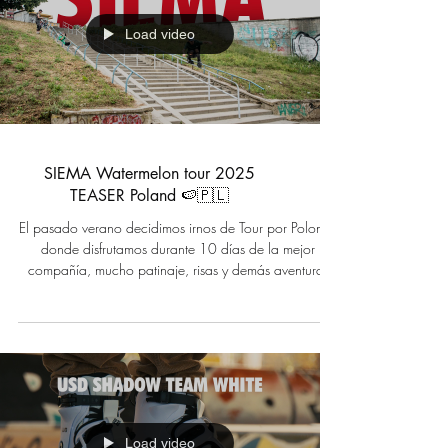
Poland 🍉🇵🇱
Load video
SIEMA Watermelon tour 2025
TEASER Poland 🍉🇵🇱
El pasado verano decidimos irnos de Tour por Polonia,
donde disfrutamos durante 10 días de la mejor
compañía, mucho patinaje, risas y demás aventuras
con los rollers locales de Katowice, Lublin y Warsaw.
Aquí va un pequeño avance de lo que fue el viaje,
muy pronto el video completo. Enjoy! Síguenos
también en nuestras redes sociales: facebook: /
watermelonrollcrew Instagram: / watermelon_roll
Watermelon Roll TV - YouTube
Load video