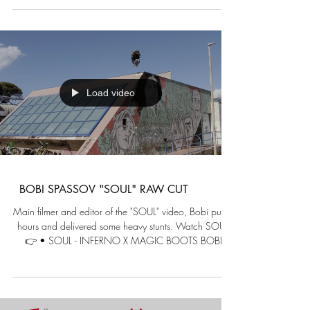
mayor participación internacional. En su primera
aparición en esta competición, Judith ha sorprendido
por su nivel, estilo y seguridad, consolidándose como
una de las grandes promesas del patinaje español.
The young rider from Calpe, Judith Ivorra, just 10 years
old, has achieve
Load video
BOBI SPASSOV "SOUL" RAW CUT
Main filmer and editor of the "SOUL" video, Bobi put in
hours and delivered some heavy stunts. Watch SOUL
👉 • SOUL - INFERNO X MAGIC BOOTS BOBI
SPASSOV "SOUL" RAW CUT