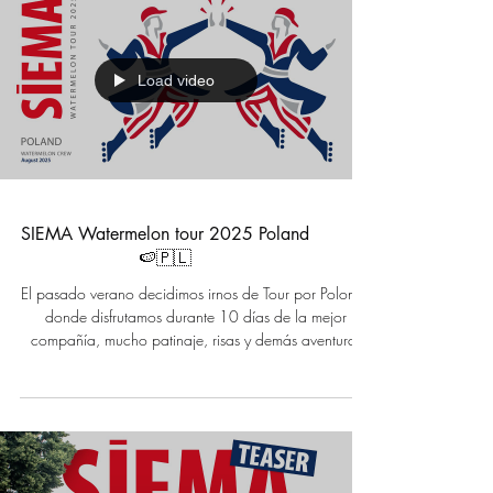
Load video
SIEMA Watermelon tour 2025 Poland
🍉🇵🇱
El pasado verano decidimos irnos de Tour por Polonia,
donde disfrutamos durante 10 días de la mejor
compañía, mucho patinaje, risas y demás aventuras
con los rollers locales de Katowice, Lublin y Warsaw.
Editado por: Dexter. Grabacion: Dexter Xavi, David,
Chino, Maciej, Bartek. Diseño: David Nebot. Enjoy!🍉
🍉 Síguenos también en nuestras redes sociales:
facebook: / watermelonrollcrew Instagram: /
watermelon_roll SIEMA Watermelon tour 2025