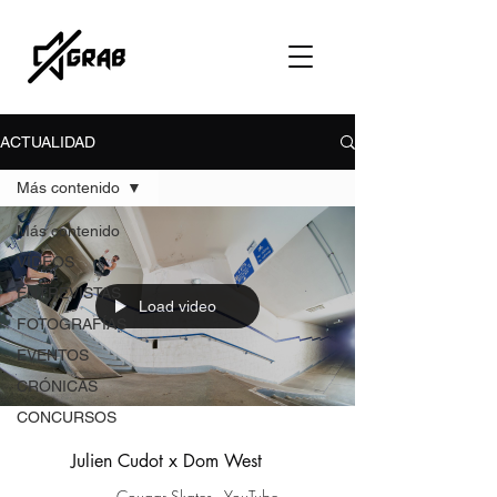
ACTUALIDAD
Más contenido
Más contenido
VÍDEOS
ENTREVISTAS
Load video
FOTOGRAFÍAS
EVENTOS
CRÓNICAS
CONCURSOS
Julien Cudot x Dom West
Cougar Skates - YouTube