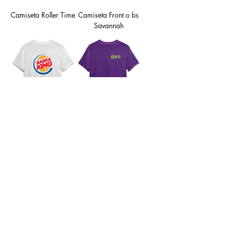
Camiseta Roller Time
Camiseta Front o bs
Savannah
Camiseta Barra King
Camiseta The Grind