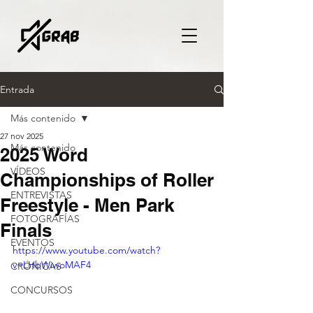
Entrada
Más contenido
27 nov 2025
Más contenido
2025 Word
VÍDEOS
Championships of Roller
ENTREVISTAS
Freestyle - Men Park
FOTOGRAFÍAS
Finals
EVENTOS
https://www.youtube.com/watch?
v=LHbWiwoMAF4
CRÓNICAS
CONCURSOS