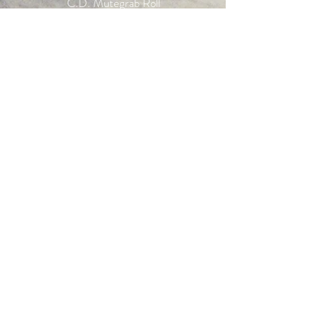
C.D. Mutegrab Roll
11510 Puerto Real, Cádiz
mutegrabroll@gmail.com
INFORMACIÓN
C.D. Mutegrab Roll
Política de privacidad
Politica de Cookies
Preguntas frecuentes
www.mutegrabroll.com