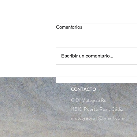
Comentarios
Escribir un comentario...
Leo Fumery - USD Pro
Introduction
CONTACTO
C.D. Mutegrab Roll
11510 Puerto Real, Cádiz
mutegrabroll@gmail.com