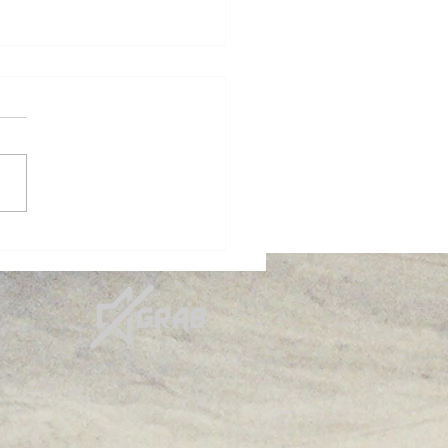
er at MIMO Trashpark 🛠️
ressive Inline Skating in
elona