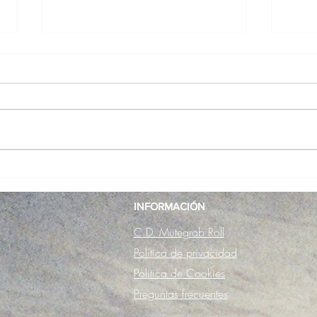
USD Aeon 60 Note –
Dext
Worapoj Boonnim's Signature
| Agg
Skates
INFORMACIÓN
Barc
C.D. Mutegrab Roll
Política de privacidad
Politica de Cookies
Preguntas frecuentes