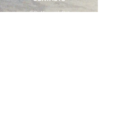
C.D. Mutegrab Roll
11510 Puerto Real, Cádiz
mutegrabroll@gmail.com
INFORMACIÓN
C.D. Mutegrab Roll
Política de privacidad
Politica de Cookies
Preguntas frecuentes
www.mutegrabroll.com