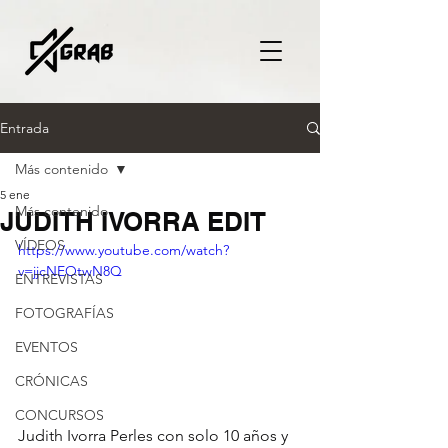
Entrada
Más contenido
5 ene
Más contenido
JUDITH IVORRA EDIT
VÍDEOS
https://www.youtube.com/watch?
v=jjcNEOtwN8Q
ENTREVISTAS
FOTOGRAFÍAS
EVENTOS
CRÓNICAS
CONCURSOS
Judith Ivorra Perles con solo 10 años y 