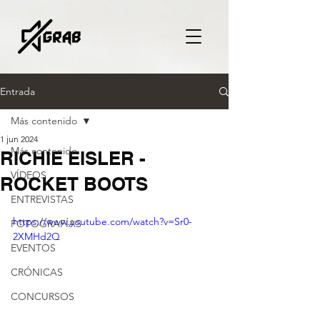
Entrada
Más contenido
1 jun 2024
Más contenido
RICHIE EISLER -
VÍDEOS
ROCKET BOOTS
ENTREVISTAS
https://www.youtube.com/watch?v=Sr0-
FOTOGRAFÍAS
2XMHd2Q
EVENTOS
CRÓNICAS
CONCURSOS