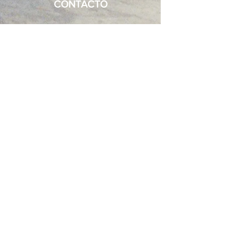
CONTACTO
C.D. Mutegrab Roll
11510 Puerto Real, Cádiz
mutegrabroll@gmail.com
INFORMACIÓN
C.D. Mutegrab Roll
Política de privacidad
Politica de Cookies
Preguntas frecuentes
www.mutegrabroll.com