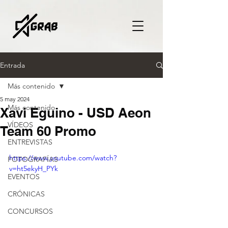
Entrada
Más contenido
5 may 2024
Más contenido
Xavi Eguino - USD Aeon
VÍDEOS
Team 60 Promo
ENTREVISTAS
https://www.youtube.com/watch?
FOTOGRAFÍAS
v=ht5ekyH_PYk
EVENTOS
CRÓNICAS
CONCURSOS